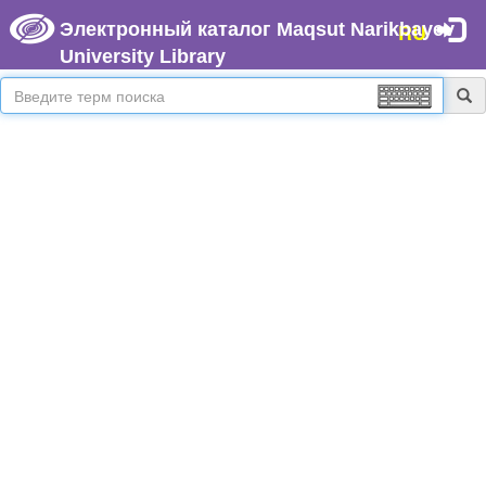
Электронный каталог Maqsut Narikbayev
RU
University Library